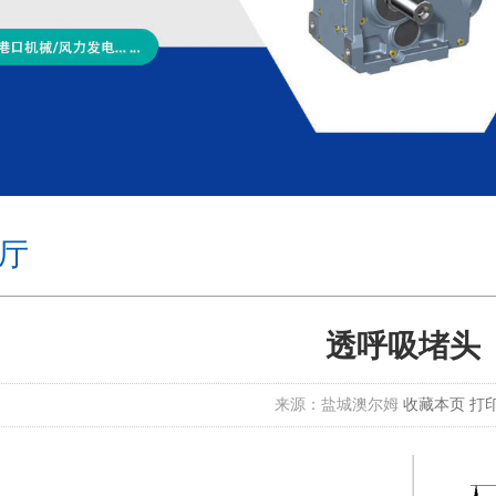
厅
透呼吸堵头
来源：盐城澳尔姆
收藏本页
打