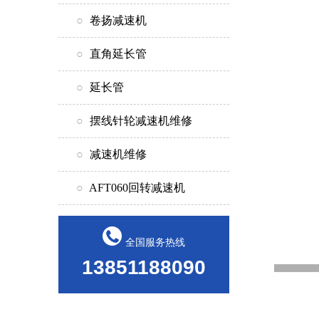
○
卷扬减速机
○
直角延长管
○
延长管
○
摆线针轮减速机维修
○
减速机维修
○
AFT060回转减速机
全国服务热线
13851188090